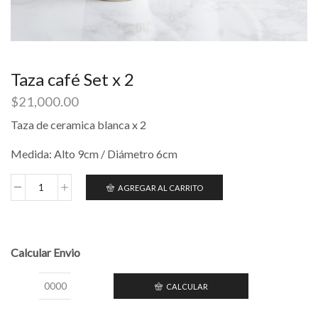
Taza café Set x 2
$
21,000.00
Taza de ceramica blanca x 2
Medida: Alto 9cm / Diámetro 6cm
AGREGAR AL CARRITO
Taza
café
Set
x
2
Calcular Envio
cantidad
CALCULAR
Calcular
Envio