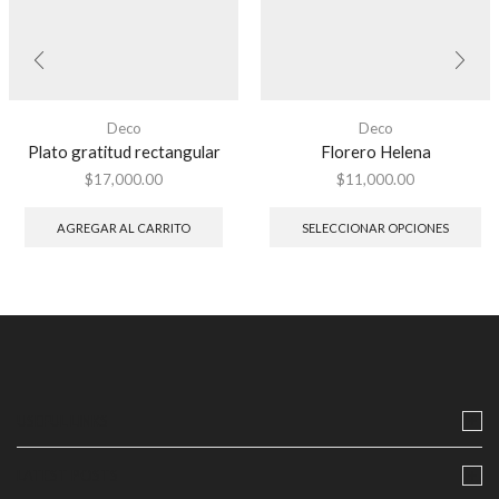
Deco
Deco
Plato gratitud rectangular
Florero Helena
$
17,000.00
$
11,000.00
AGREGAR AL CARRITO
SELECCIONAR OPCIONES
USEFUL LINKS
LATEST POSTS