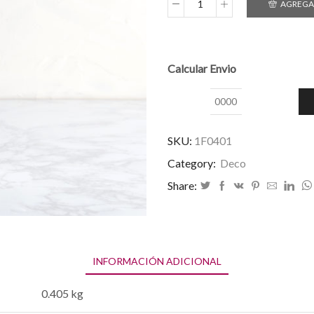
AGREGAR
Florero
cuadrado
mediano
cantidad
Calcular Envio
Calcular
Envio
SKU:
1F0401
Category:
Deco
Share:
INFORMACIÓN ADICIONAL
0.405 kg