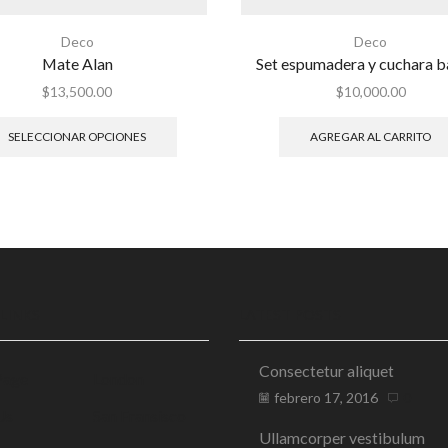
Deco
Deco
Mate Alan
Set espumadera y cuchara 
$
13,500.00
$
10,000.00
SELECCIONAR OPCIONES
AGREGAR AL CARRITO
 LINKS
LATEST POSTS
Consectetur aliquet
Page
London
febrero 17, 2016
0
Us
San Fransisco
Ullamcorper vestibulum