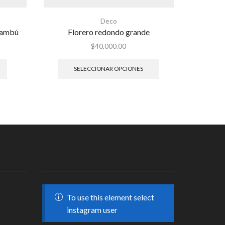
Deco
bambú
Florero redondo grande
$
40,000.00
SELECCIONAR OPCIONES
S
INSTAGRAM
To use this element select
instagram user